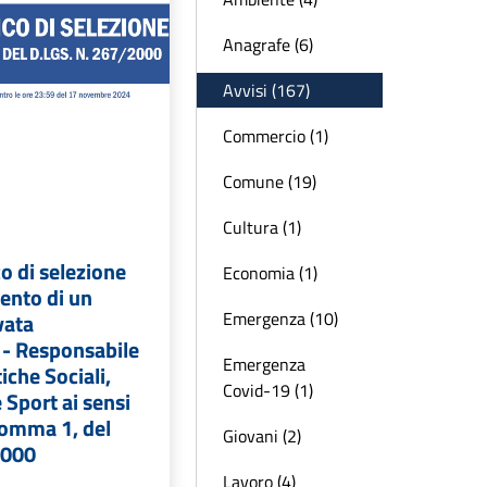
Anagrafe (6)
Avvisi (167)
Commercio (1)
Comune (19)
Cultura (1)
o di selezione
Economia (1)
mento di un
Emergenza (10)
vata
 - Responsabile
Emergenza
tiche Sociali,
Covid-19 (1)
 Sport ai sensi
 comma 1, del
Giovani (2)
2000
Lavoro (4)