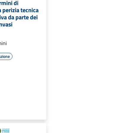
rmini di
 perizia tecnica
iva da parte dei
invasi
mini
azione