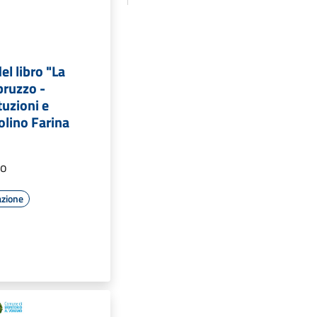
el libro "La
bruzzo -
ituzioni e
colino Farina
ro
azione