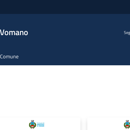
l Vomano
Seg
il Comune