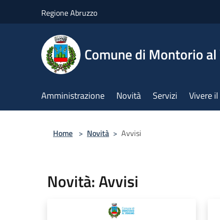
Salta al contenuto principale
Regione Abruzzo
Comune di Montorio a
Amministrazione
Novità
Servizi
Vivere 
Home
>
Novità
>
Avvisi
Novità: Avvisi