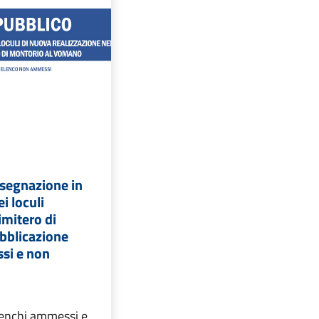
ssegnazione in
i loculi
cimitero di
bblicazione
si e non
lenchi ammessi e