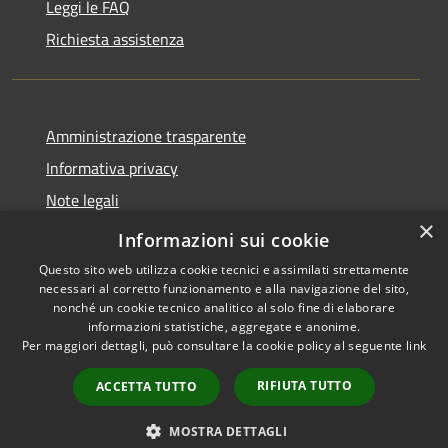
Leggi le FAQ
Richiesta assistenza
Amministrazione trasparente
Informativa privacy
Note legali
×
Dichiarazione di accessibilità
Informazioni sui cookie
Questo sito web utilizza cookie tecnici e assimilati strettamente
necessari al corretto funzionamento e alla navigazione del sito,
nonché un cookie tecnico analitico al solo fine di elaborare
informazioni statistiche, aggregate e anonime.
RSS
Copyright © 2026 • Comune di
Per maggiori dettagli, può consultare la cookie policy al seguente
link
Accessibilità
Montorio al Vomano • Powered
Privacy
Municipium
Accesso
by
•
RIFIUTA TUTTO
ACCETTA TUTTO
Cookie
redazione
Mappa del sito
MOSTRA DETTAGLI