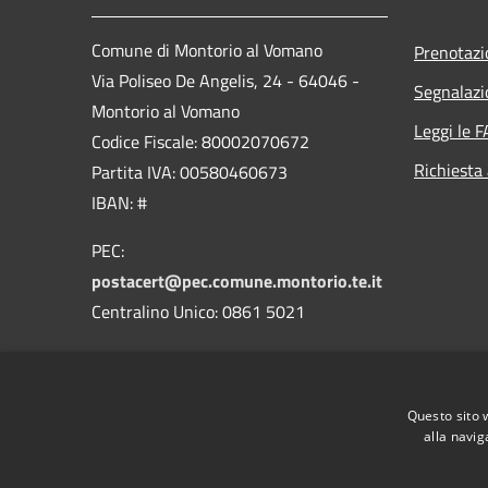
Comune di Montorio al Vomano
Prenotaz
Via Poliseo De Angelis, 24 - 64046 -
Segnalazi
Montorio al Vomano
Leggi le 
Codice Fiscale: 80002070672
Richiesta
Partita IVA: 00580460673
IBAN: #
PEC:
postacert@pec.comune.montorio.te.it
Centralino Unico: 0861 5021
Codice IPA: c_f690
Codice Univoco Ufficio
Questo sito 
alla navig