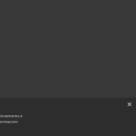
×
nzionamento e
nformazioni