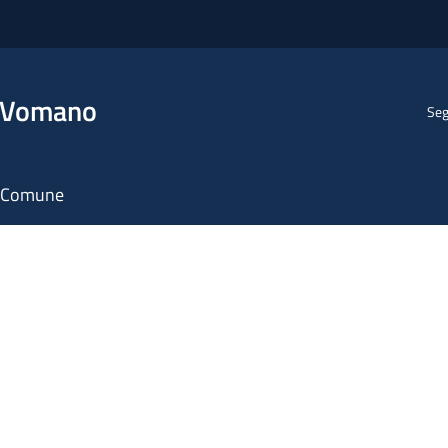
l Vomano
Seg
il Comune