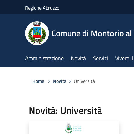
Salta al contenuto principale
Regione Abruzzo
Comune di Montorio a
Amministrazione
Novità
Servizi
Vivere 
Home
>
Novità
>
Università
Novità: Università