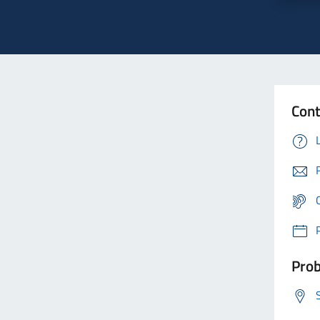
Cont
Prob