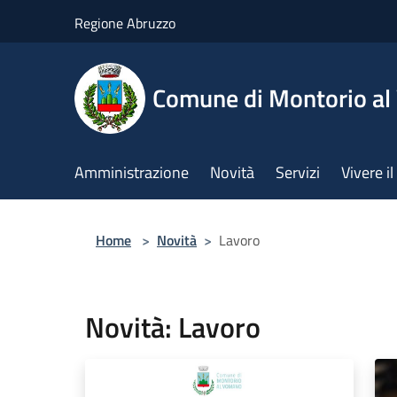
Salta al contenuto principale
Regione Abruzzo
Comune di Montorio a
Amministrazione
Novità
Servizi
Vivere 
Home
>
Novità
>
Lavoro
Novità: Lavoro