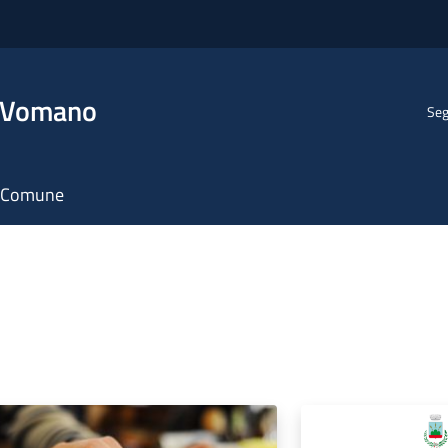
l Vomano
Seg
il Comune