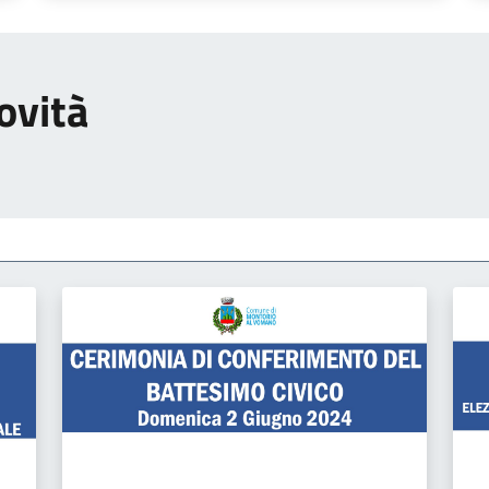
ovità