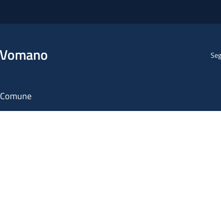
l Vomano
Seg
il Comune