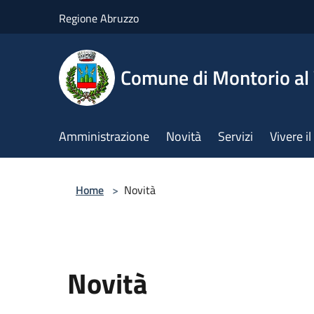
Salta al contenuto principale
Regione Abruzzo
Comune di Montorio a
Amministrazione
Novità
Servizi
Vivere 
Home
>
Novità
Novità