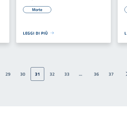
Morte
LEGGI DI PIÙ
L
29
30
31
32
33
...
36
37
ina precedente