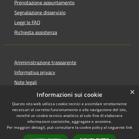
Prenotazione appuntamento
Segnalazione disservizio
Leggi le FAQ
Richiesta assistenza
Amministrazione trasparente
Informativa privacy
Note legali
×
Dichiarazione di accessibilità
Informazioni sui cookie
Questo sito web utilizza cookie tecnici e assimilati strettamente
necessari al corretto funzionamento e alla navigazione del sito,
nonché un cookie tecnico analitico al solo fine di elaborare
informazioni statistiche, aggregate e anonime.
RSS
Copyright © 2026 • Comune di
Per maggiori dettagli, può consultare la cookie policy al seguente
link
Accessibilità
Montorio al Vomano • Powered
Privacy
Municipium
Accesso
by
•