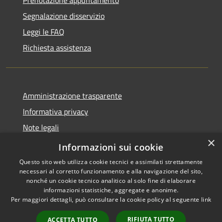
Segnalazione disservizio
Leggi le FAQ
Richiesta assistenza
Amministrazione trasparente
Informativa privacy
Note legali
×
Dichiarazione di accessibilità
Informazioni sui cookie
Questo sito web utilizza cookie tecnici e assimilati strettamente
necessari al corretto funzionamento e alla navigazione del sito,
nonché un cookie tecnico analitico al solo fine di elaborare
informazioni statistiche, aggregate e anonime.
RSS
Copyright © 2026 • Comune di
Per maggiori dettagli, può consultare la cookie policy al seguente
link
Accessibilità
Montorio al Vomano • Powered
Privacy
Municipium
Accesso
by
•
RIFIUTA TUTTO
ACCETTA TUTTO