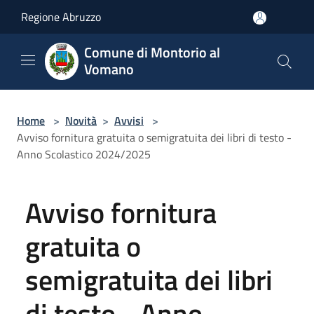
Salta al contenuto principale
Regione Abruzzo
Comune di Montorio al
Vomano
Home
>
Novità
>
Avvisi
>
Avviso fornitura gratuita o semigratuita dei libri di testo -
Anno Scolastico 2024/2025
Avviso fornitura
gratuita o
semigratuita dei libri
di testo - Anno