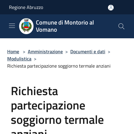
Salta al contenuto principale
Regione Abruzzo
Comune di Montorio al
Vomano
Home
>
Amministrazione
>
Documenti e dati
>
Modulistica
>
Richiesta partecipazione soggiorno termale anziani
Richiesta
partecipazione
soggiorno termale
anziani