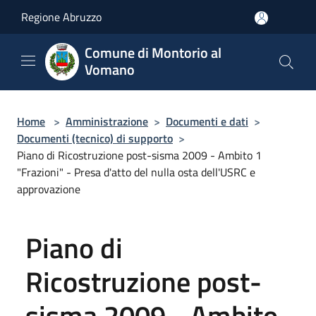
Salta al contenuto principale
Regione Abruzzo
Comune di Montorio al
Vomano
Home
>
Amministrazione
>
Documenti e dati
>
Documenti (tecnico) di supporto
>
Piano di Ricostruzione post-sisma 2009 - Ambito 1
"Frazioni" - Presa d'atto del nulla osta dell'USRC e
approvazione
Piano di
Ricostruzione post-
sisma 2009 - Ambito