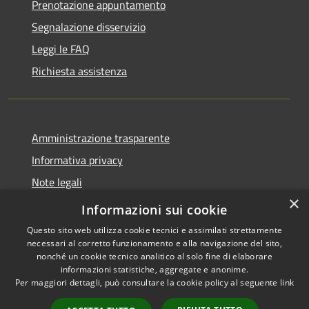
Prenotazione appuntamento
Segnalazione disservizio
Leggi le FAQ
Richiesta assistenza
Amministrazione trasparente
Informativa privacy
Note legali
×
Dichiarazione di accessibilità
Informazioni sui cookie
Questo sito web utilizza cookie tecnici e assimilati strettamente
necessari al corretto funzionamento e alla navigazione del sito,
nonché un cookie tecnico analitico al solo fine di elaborare
informazioni statistiche, aggregate e anonime.
RSS
Copyright © 2026 • Comune di
Per maggiori dettagli, può consultare la cookie policy al seguente
link
Accessibilità
Montorio al Vomano • Powered
Privacy
Municipium
Accesso
by
•