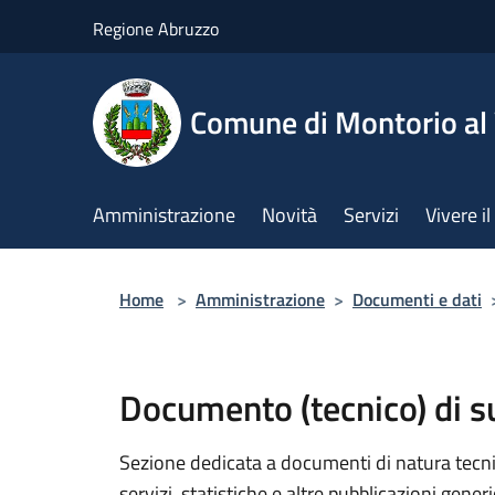
Salta al contenuto principale
Regione Abruzzo
Comune di Montorio a
Amministrazione
Novità
Servizi
Vivere 
Home
>
Amministrazione
>
Documenti e dati
Documento (tecnico) di 
Sezione dedicata a documenti di natura tecnica
servizi, statistiche e altre pubblicazioni gener