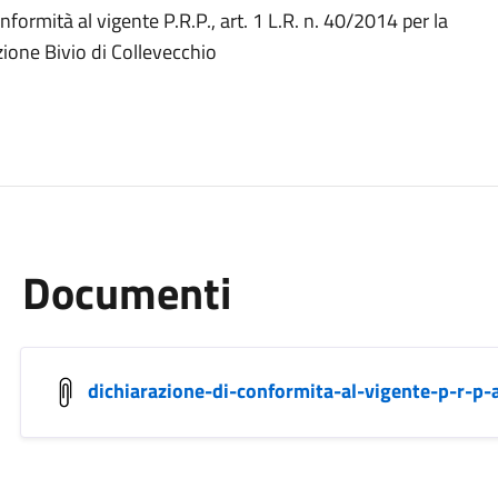
rmità al vigente P.R.P., art. 1 L.R. n. 40/2014 per la
zione Bivio di Collevecchio
Documenti
dichiarazione-di-conformita-al-vigente-p-r-p-