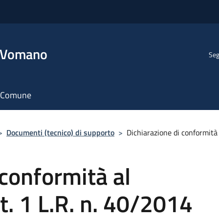
l Vomano
Seg
il Comune
>
Documenti (tecnico) di supporto
>
Dichiarazione di conformità a
 conformità al
rt. 1 L.R. n. 40/2014