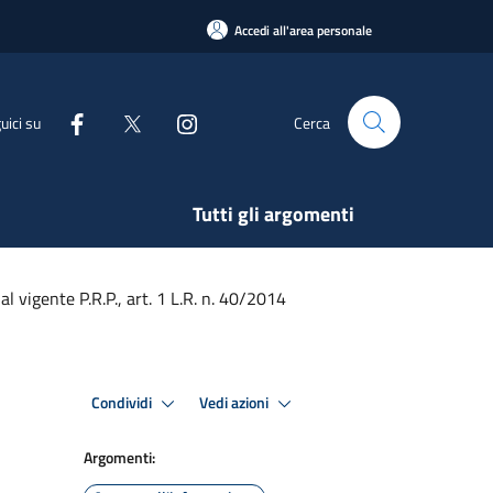
Accedi all'area personale
uici su
Cerca
Tutti gli argomenti
l vigente P.R.P., art. 1 L.R. n. 40/2014
Condividi
Vedi azioni
Argomenti: