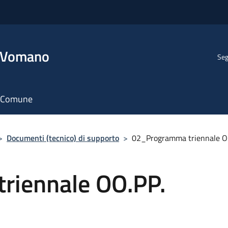
l Vomano
Seg
il Comune
>
Documenti (tecnico) di supporto
>
02_Programma triennale O
riennale OO.PP.