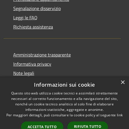
Segnalazione disservizio
Leggi le FAQ
Richiesta assistenza
Amministrazione trasparente
Informativa privacy
Note legali
×
Dichiarazione di accessibilità
Informazioni sui cookie
Questo sito web utilizza cookie tecnici e assimilati strettamente
necessari al corretto funzionamento e alla navigazione del sito,
nonché un cookie tecnico analitico al solo fine di elaborare
informazioni statistiche, aggregate e anonime.
RSS
Copyright © 2026 • Comune di
Per maggiori dettagli, può consultare la cookie policy al seguente
link
Accessibilità
Montorio al Vomano • Powered
Privacy
Municipium
Accesso
by
•
RIFIUTA TUTTO
ACCETTA TUTTO