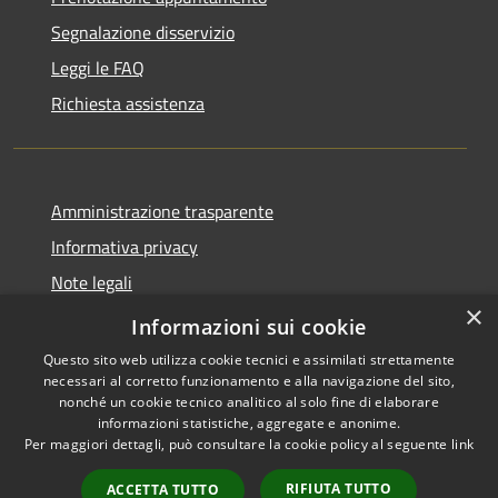
Segnalazione disservizio
Leggi le FAQ
Richiesta assistenza
Amministrazione trasparente
Informativa privacy
Note legali
×
Dichiarazione di accessibilità
Informazioni sui cookie
Questo sito web utilizza cookie tecnici e assimilati strettamente
necessari al corretto funzionamento e alla navigazione del sito,
nonché un cookie tecnico analitico al solo fine di elaborare
informazioni statistiche, aggregate e anonime.
RSS
Copyright © 2026 • Comune di
Per maggiori dettagli, può consultare la cookie policy al seguente
link
Accessibilità
Montorio al Vomano • Powered
Privacy
Municipium
Accesso
by
•
RIFIUTA TUTTO
ACCETTA TUTTO