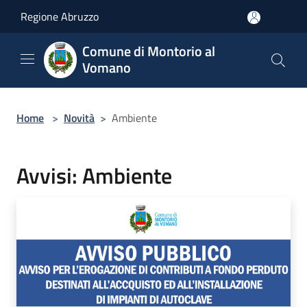
Salta al contenuto principale
Regione Abruzzo
Comune di Montorio al
Vomano
Home
>
Novità
>
Ambiente
Avvisi: Ambiente