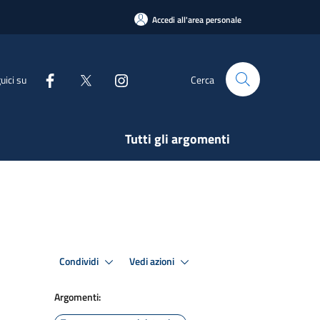
Accedi all'area personale
uici su
Cerca
Tutti gli argomenti
Condividi
Vedi azioni
Argomenti: