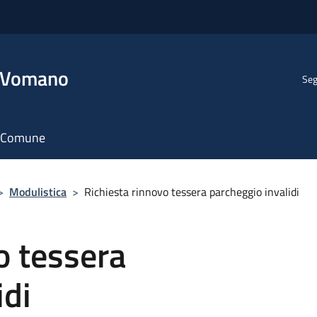
l Vomano
Seg
il Comune
>
Modulistica
>
Richiesta rinnovo tessera parcheggio invalidi
o tessera
idi