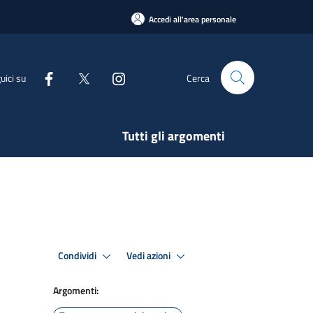
Accedi all'area personale
uici su
Cerca
Tutti gli argomenti
Condividi
Vedi azioni
Argomenti: