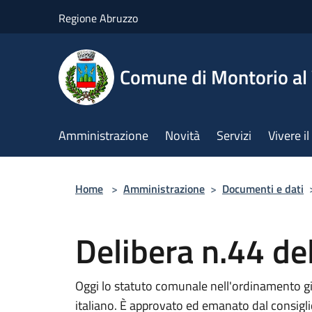
Salta al contenuto principale
Regione Abruzzo
Comune di Montorio a
Amministrazione
Novità
Servizi
Vivere 
Home
>
Amministrazione
>
Documenti e dati
Delibera n.44 d
Oggi lo statuto comunale nell'ordinamento gi
italiano. È approvato ed emanato dal consiglio