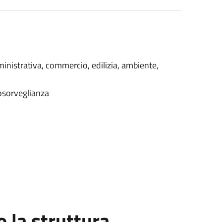
mministrativa, commercio, edilizia, ambiente,
eosorveglianza
la struttura