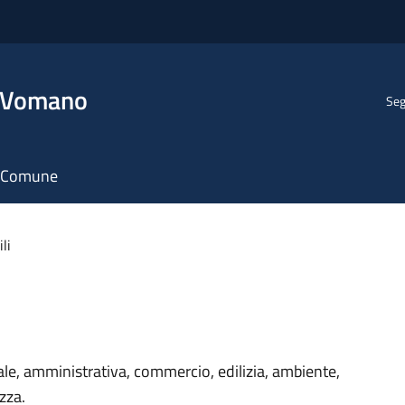
l Vomano
Seg
il Comune
ili
adale, amministrativa, commercio, edilizia, ambiente,
ezza.