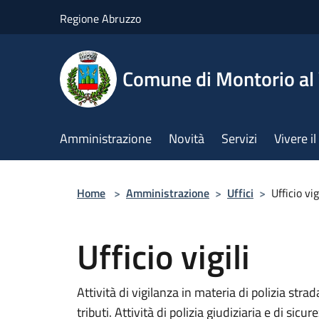
Salta al contenuto principale
Regione Abruzzo
Comune di Montorio a
Amministrazione
Novità
Servizi
Vivere 
Home
>
Amministrazione
>
Uffici
>
Ufficio vig
Ufficio vigili
Attività di vigilanza in materia di polizia str
tributi. Attività di polizia giudiziaria e di sicur