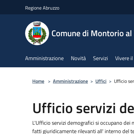
Salta al contenuto principale
Regione Abruzzo
Comune di Montorio a
Amministrazione
Novità
Servizi
Vivere 
Home
>
Amministrazione
>
Uffici
>
Ufficio se
Ufficio servizi d
L'Ufficio servizi demografici si occupano dei 
fatti giuridicamente rilevanti all' interno del 