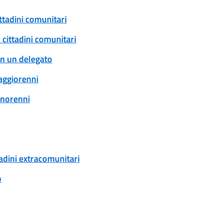
ittadini comunitari
 cittadini comunitari
con un delegato
maggiorenni
minorenni
tadini extracomunitari
o