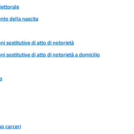
lettorale
to della nascita
ni sostitutive di atto di notorietà
ni sostitutive di atto di notorietà a domicilio
o
so carceri