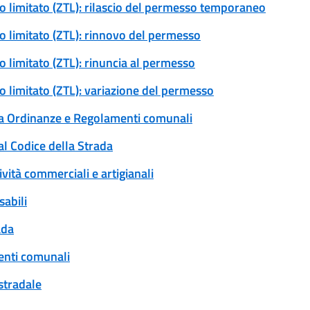
ico limitato (ZTL): rilascio del permesso temporaneo
ico limitato (ZTL): rinnovo del permesso
co limitato (ZTL): rinuncia al permesso
co limitato (ZTL): variazione del permesso
 a Ordinanze e Regolamenti comunali
al Codice della Strada
ività commerciali e artigianali
sabili
ada
enti comunali
 stradale