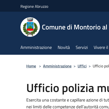
Salta al contenuto principale
Regione Abruzzo
Comune di Montorio a
Amministrazione
Novità
Servizi
Vivere 
Home
>
Amministrazione
>
Uffici
>
Ufficio po
Ufficio polizia m
Esercita una costante e capillare azione di tut
nei limiti delle competenze dell’autorità com