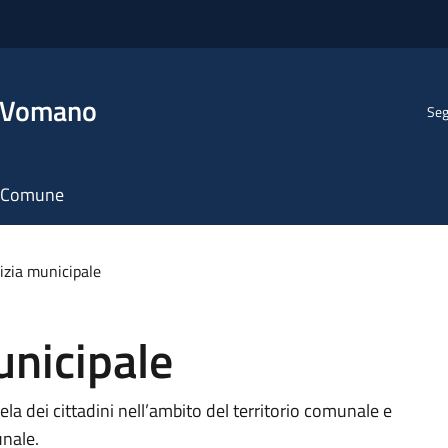
l Vomano
Seg
il Comune
lizia municipale
unicipale
ela dei cittadini nell’ambito del territorio comunale e
unale.