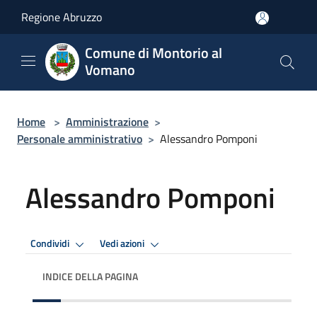
Salta al contenuto principale
Regione Abruzzo
Comune di Montorio al
Vomano
Home
>
Amministrazione
>
Personale amministrativo
>
Alessandro Pomponi
Alessandro Pomponi
Condividi
Vedi azioni
INDICE DELLA PAGINA