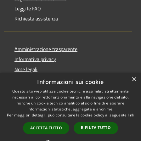
Leggi le FAQ
Richiesta assistenza
Amministrazione trasparente
Informativa privacy
Note legali
×
Dichiarazione di accessibilità
Informazioni sui cookie
Questo sito web utilizza cookie tecnici e assimilati strettamente
necessari al corretto funzionamento e alla navigazione del sito,
nonché un cookie tecnico analitico al solo fine di elaborare
informazioni statistiche, aggregate e anonime.
RSS
Copyright © 2026 • Comune di
Per maggiori dettagli, può consultare la cookie policy al seguente
link
Accessibilità
Montorio al Vomano • Powered
Privacy
Municipium
Accesso
by
•
RIFIUTA TUTTO
ACCETTA TUTTO
Cookie
redazione