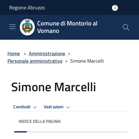
Salta al contenuto principale
Regione Abruzzo
Comune di Montorio al
Vomano
Home
>
Amministrazione
>
Personale amministrativo
>
Simone Marcelli
Simone Marcelli
Condividi
Vedi azioni
INDICE DELLA PAGINA