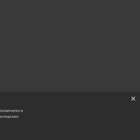
×
nzionamento e
nformazioni