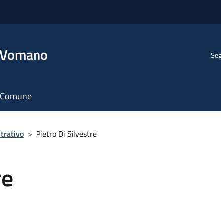
l Vomano
Seg
il Comune
trativo
>
Pietro Di Silvestre
re