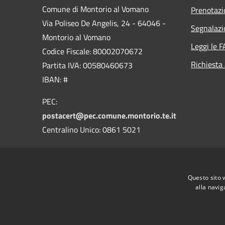
Comune di Montorio al Vomano
Prenotaz
Via Poliseo De Angelis, 24 - 64046 -
Segnalazi
Montorio al Vomano
Leggi le 
Codice Fiscale: 80002070672
Richiesta
Partita IVA: 00580460673
IBAN: #
PEC:
postacert@pec.comune.montorio.te.it
Centralino Unico: 0861 5021
Codice IPA: c_f690
Codice Univoco Ufficio
Questo sito 
alla navig