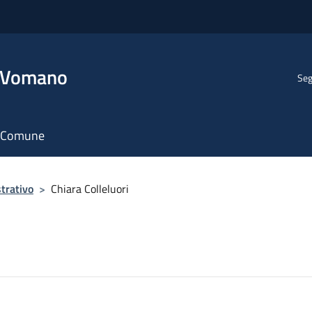
l Vomano
Seg
il Comune
trativo
>
Chiara Colleluori