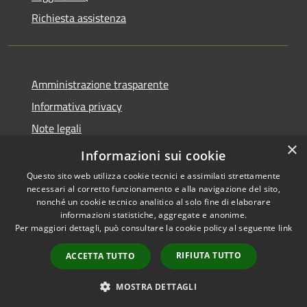
Richiesta assistenza
Amministrazione trasparente
Informativa privacy
Note legali
×
Dichiarazione di accessibilità
Informazioni sui cookie
Questo sito web utilizza cookie tecnici e assimilati strettamente
necessari al corretto funzionamento e alla navigazione del sito,
nonché un cookie tecnico analitico al solo fine di elaborare
informazioni statistiche, aggregate e anonime.
RSS
Copyright © 2026 • Comune di
Per maggiori dettagli, può consultare la cookie policy al seguente
link
Accessibilità
Montorio al Vomano • Powered
Privacy
Municipium
Accesso
by
•
RIFIUTA TUTTO
ACCETTA TUTTO
Cookie
redazione
Mappa del sito
MOSTRA DETTAGLI