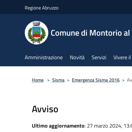
Salta al contenuto principale
Regione Abruzzo
Comune di Montorio a
Amministrazione
Novità
Servizi
Vivere 
Home
>
Sisma
>
Emergenza Sisma 2016
>
Av
Avviso
Ultimo aggiornamento
: 27 marzo 2024, 13: