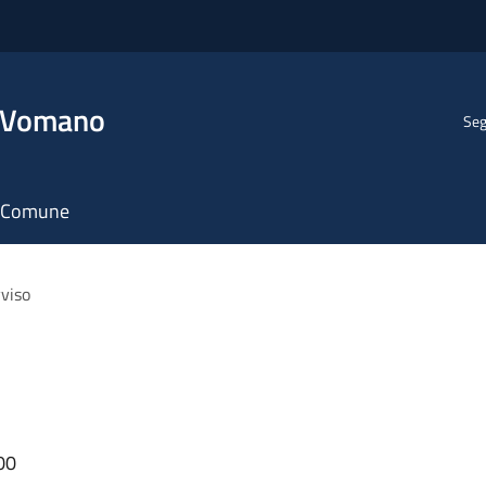
l Vomano
Seg
il Comune
viso
00