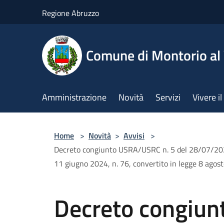
Salta al contenuto principale
Regione Abruzzo
Comune di Montorio a
Amministrazione
Novità
Servizi
Vivere 
Home
>
Novità
>
Avvisi
>
Decreto congiunto USRA/USRC n. 5 del 28/07/2025 re
11 giugno 2024, n. 76, convertito in legge 8 agos
Decreto congiun