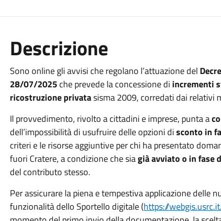
Descrizione
Sono online gli avvisi che regolano l’attuazione del
Decre
28/07/2025
che prevede la concessione di
incrementi st
ricostruzione privata
sisma 2009, corredati dai relativi 
Il provvedimento, rivolto a cittadini e imprese, punta a
co
dell’impossibilità di usufruire delle opzioni di
sconto in f
criteri e le risorse aggiuntive per chi ha presentato dom
fuori Cratere, a condizione che sia
già avviato o in fase d
del contributo stesso.
Per assicurare la piena e tempestiva applicazione delle n
funzionalità dello Sportello digitale (
https://webgis.usrc.it
momento del primo invio della documentazione, la scelta