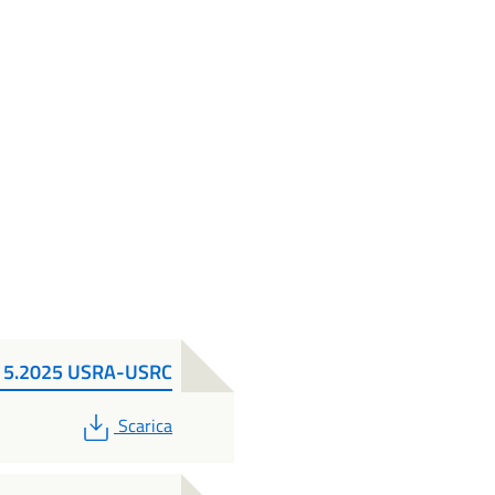
N. 5.2025 USRA-USRC
PDF
Scarica