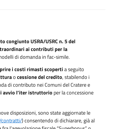
to congiunto USRA/USRC n. 5 del
raordinari ai contributi per la
modelli di domanda in fac-simile.
prire i costi rimasti scoperti
a seguito
attura
o
cessione del credito
, stabilendo i
anda di contributo nei Comuni del Cratere e
i avvio l’iter istruttorio
per la concessione
uove disposizioni, sono state aggiornate le
/contratti/
) consentendo di dichiarare, già al
 fra l’agevolazione fiscale “Superbonus” o