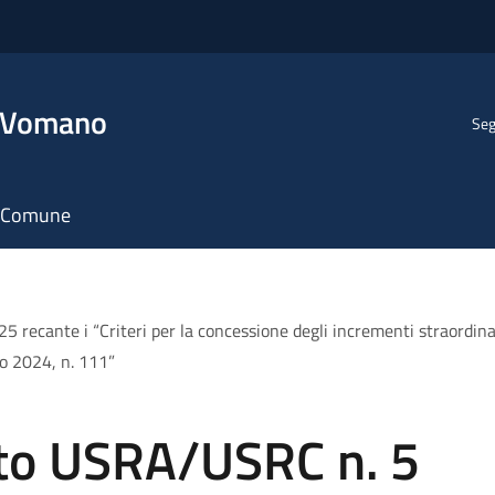
l Vomano
Seg
il Comune
cante i “Criteri per la concessione degli incrementi straordinari 
to 2024, n. 111”
to USRA/USRC n. 5