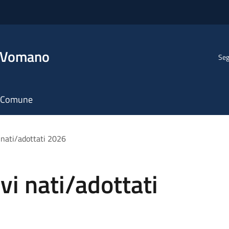
l Vomano
Seg
il Comune
nati/adottati 2026
i nati/adottati