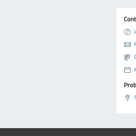
Cont
Prob