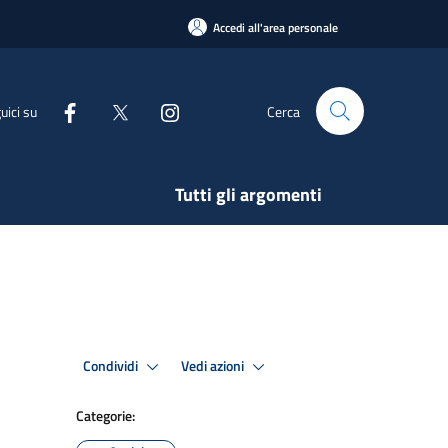
Accedi all'area personale
uici su
Cerca
Tutti gli argomenti
Condividi
Vedi azioni
Categorie: