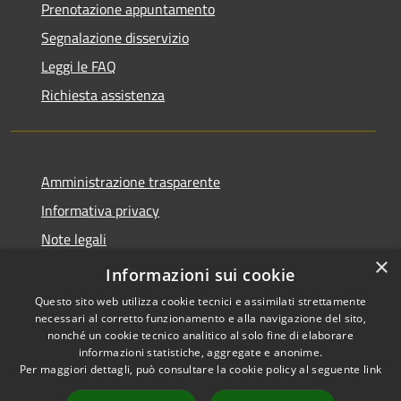
Prenotazione appuntamento
Segnalazione disservizio
Leggi le FAQ
Richiesta assistenza
Amministrazione trasparente
Informativa privacy
Note legali
×
Dichiarazione di accessibilità
Informazioni sui cookie
Questo sito web utilizza cookie tecnici e assimilati strettamente
necessari al corretto funzionamento e alla navigazione del sito,
nonché un cookie tecnico analitico al solo fine di elaborare
informazioni statistiche, aggregate e anonime.
RSS
Copyright © 2026 • Comune di
Per maggiori dettagli, può consultare la cookie policy al seguente
link
Accessibilità
Montorio al Vomano • Powered
Privacy
Municipium
Accesso