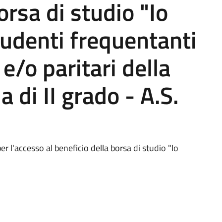
orsa di studio "Io
tudenti frequentanti
i e/o paritari della
 di II grado - A.S.
r l'accesso al beneficio della borsa di studio "Io