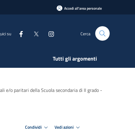
Accedi all'area personale
uici su
Cerca
Tutti gli argomenti
ali e/o paritari della Scuola secondaria di II grado -
Condividi
Vedi azioni