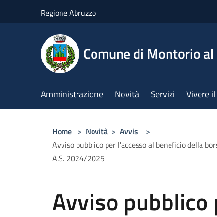
Salta al contenuto principale
Regione Abruzzo
Comune di Montorio a
Amministrazione
Novità
Servizi
Vivere 
Home
>
Novità
>
Avvisi
>
Avviso pubblico per l'accesso al beneficio della bors
A.S. 2024/2025
Avviso pubblico 