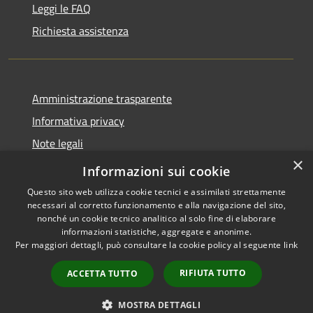
Leggi le FAQ
Richiesta assistenza
Amministrazione trasparente
Informativa privacy
Note legali
×
Dichiarazione di accessibilità
Informazioni sui cookie
Questo sito web utilizza cookie tecnici e assimilati strettamente
necessari al corretto funzionamento e alla navigazione del sito,
nonché un cookie tecnico analitico al solo fine di elaborare
informazioni statistiche, aggregate e anonime.
RSS
Copyright © 2026 • Comune di
Per maggiori dettagli, può consultare la cookie policy al seguente
link
Accessibilità
Montorio al Vomano • Powered
Privacy
Municipium
Accesso
by
•
RIFIUTA TUTTO
ACCETTA TUTTO
Cookie
redazione
Mappa del sito
MOSTRA DETTAGLI