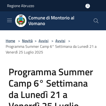
Salta al contenuto principale
Regione Abruzzo
Comune di Montorio al
Vomano
Home
>
Novità
>
Avvisi
>
Avvisi
>
Programma Summer Camp 6° Settimana da Lunedì 21 a
Venerdì 25 Luglio 2025
Programma Summer
Camp 6° Settimana
da Lunedì 21 a
Venerdì 25 Luglio