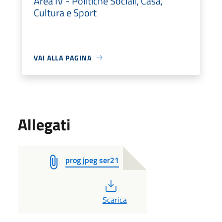
Area IV - Politiche Sociali, Casa,
Cultura e Sport
VAI ALLA PAGINA
Allegati
prog jpeg ser21
PDF
Scarica