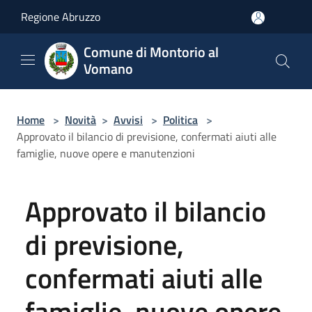
Salta al contenuto principale
Regione Abruzzo
Comune di Montorio al
Vomano
Home
>
Novità
>
Avvisi
>
Politica
>
Approvato il bilancio di previsione, confermati aiuti alle
famiglie, nuove opere e manutenzioni
Approvato il bilancio
di previsione,
confermati aiuti alle
famiglie, nuove opere