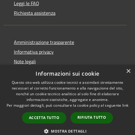
Leggi le FAQ
Richiesta assistenza
Amministrazione trasparente
Informativa privacy
Note legali
×
Dichiarazione di accessibilità
Informazioni sui cookie
Questo sito web utilizza cookie tecnici e assimilati strettamente
necessari al corretto funzionamento e alla navigazione del sito,
nonché un cookie tecnico analitico al solo fine di elaborare
informazioni statistiche, aggregate e anonime.
RSS
Copyright © 2026 • Comune di
Per maggiori dettagli, può consultare la cookie policy al seguente
link
Accessibilità
Montorio al Vomano • Powered
Privacy
Municipium
Accesso
by
•
RIFIUTA TUTTO
ACCETTA TUTTO
Cookie
redazione
Mappa del sito
MOSTRA DETTAGLI