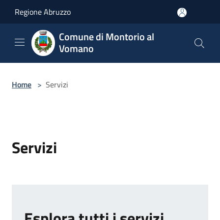
Salta al contenuto principale
Regione Abruzzo
Comune di Montorio al
Vomano
Home
>
Servizi
Servizi
Esplora tutti i servizi