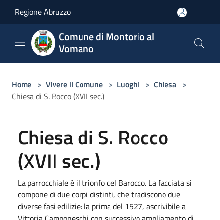
Salta al contenuto principale
Regione Abruzzo
Comune di Montorio al
Vomano
Home
>
Vivere il Comune
>
Luoghi
>
Chiesa
>
Chiesa di S. Rocco (XVII sec.)
Chiesa di S. Rocco
(XVII sec.)
La parrocchiale è il trionfo del Barocco. La facciata si
compone di due corpi distinti, che tradiscono due
diverse fasi edilizie: la prima del 1527, ascrivibile a
Vittoria Camponeschi con successivo ampliamento di