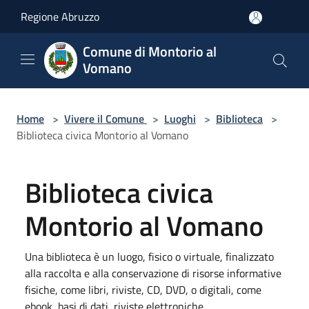
Salta al contenuto principale
Regione Abruzzo
Comune di Montorio al
Vomano
Home
>
Vivere il Comune
>
Luoghi
>
Biblioteca
>
Biblioteca civica Montorio al Vomano
Biblioteca civica
Montorio al Vomano
Una biblioteca è un luogo, fisico o virtuale, finalizzato
alla raccolta e alla conservazione di risorse informative
fisiche, come libri, riviste, CD, DVD, o digitali, come
ebook, basi di dati, riviste elettroniche.