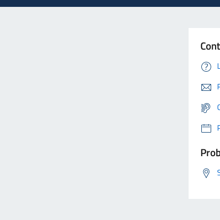
Cont
Prob