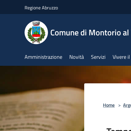
Salta al contenuto principale
Regione Abruzzo
Comune di Montorio a
Amministrazione
Novità
Servizi
Vivere 
Home
>
Arg