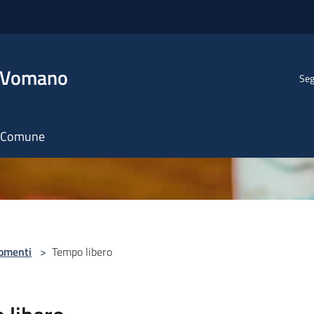
l Vomano
Seg
il Comune
omenti
>
Tempo libero