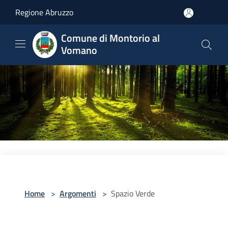
Salta al contenuto principale
Regione Abruzzo
Comune di Montorio al
Vomano
Home
>
Argomenti
>
Spazio Verde