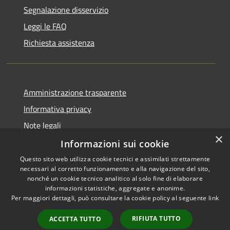
Segnalazione disservizio
Leggi le FAQ
Richiesta assistenza
Amministrazione trasparente
Informativa privacy
Note legali
×
Dichiarazione di accessibilità
Informazioni sui cookie
Questo sito web utilizza cookie tecnici e assimilati strettamente
necessari al corretto funzionamento e alla navigazione del sito,
nonché un cookie tecnico analitico al solo fine di elaborare
informazioni statistiche, aggregate e anonime.
RSS
Copyright © 2026 • Comune di
Per maggiori dettagli, può consultare la cookie policy al seguente
link
Accessibilità
Montorio al Vomano • Powered
Privacy
Municipium
Accesso
by
•
RIFIUTA TUTTO
ACCETTA TUTTO