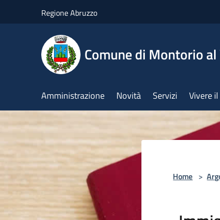
Salta al contenuto principale
Regione Abruzzo
Comune di Montorio a
Amministrazione
Novità
Servizi
Vivere 
Home
>
Arg