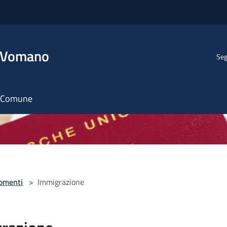
l Vomano
Seg
il Comune
omenti
>
Immigrazione