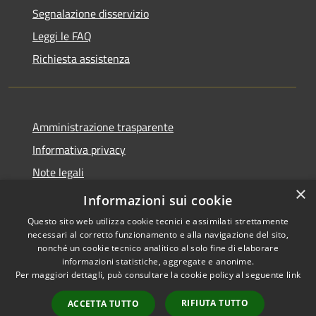
Segnalazione disservizio
Leggi le FAQ
Richiesta assistenza
Amministrazione trasparente
Informativa privacy
Note legali
×
Dichiarazione di accessibilità
Informazioni sui cookie
Questo sito web utilizza cookie tecnici e assimilati strettamente
necessari al corretto funzionamento e alla navigazione del sito,
nonché un cookie tecnico analitico al solo fine di elaborare
informazioni statistiche, aggregate e anonime.
RSS
Copyright © 2026 • Comune di
Per maggiori dettagli, può consultare la cookie policy al seguente
link
Accessibilità
Montorio al Vomano • Powered
Privacy
Municipium
Accesso
by
•
RIFIUTA TUTTO
ACCETTA TUTTO