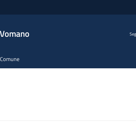
l Vomano
Seg
il Comune