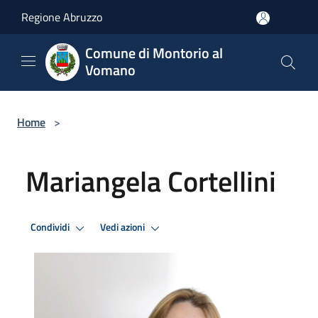
Salta al contenuto principale
Regione Abruzzo
Comune di Montorio al
Vomano
Home
>
Mariangela Cortellini
Condividi
Vedi azioni