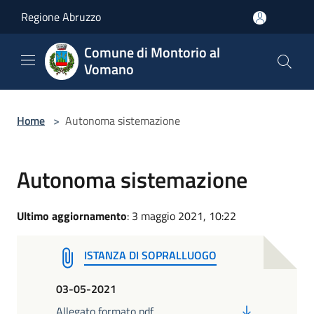
Salta al contenuto principale
Regione Abruzzo
Comune di Montorio al
Vomano
Home
>
Autonoma sistemazione
Autonoma sistemazione
Ultimo aggiornamento
: 3 maggio 2021, 10:22
ISTANZA DI SOPRALLUOGO
03-05-2021
PDF
Allegato formato pdf