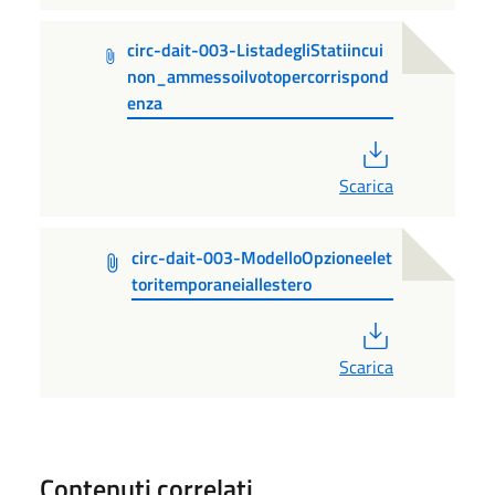
circ-dait-003-ListadegliStatiincui
non_ammessoilvotopercorrispond
enza
PDF
Scarica
circ-dait-003-ModelloOpzioneelet
toritemporaneiallestero
PDF
Scarica
Contenuti correlati