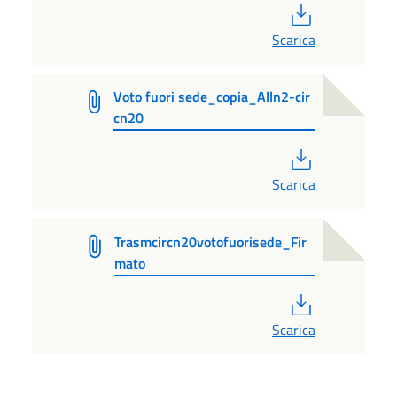
PDF
Scarica
Voto fuori sede_copia_Alln2-cir
cn20
PDF
Scarica
Trasmcircn20votofuorisede_Fir
mato
PDF
Scarica