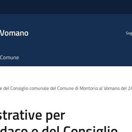
l Vomano
Seg
il Comune
o e del Consiglio comunale del Comune di Montorio al Vomano del 24
trative per
ndaco e del Consiglio