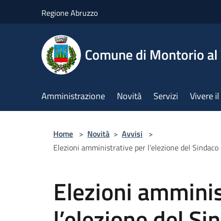
Salta al contenuto principale
Regione Abruzzo
Comune di Montorio a
Amministrazione
Novità
Servizi
Vivere 
Home
>
Novità
>
Avvisi
>
Elezioni amministrative per l’elezione del Sindac
Elezioni amminis
l’elezione del Si