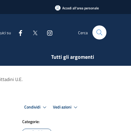
Accedi all'area personale
uici su
Cerca
Tutti gli argomenti
ttadini U.E.
Condividi
Vedi azioni
Categorie: