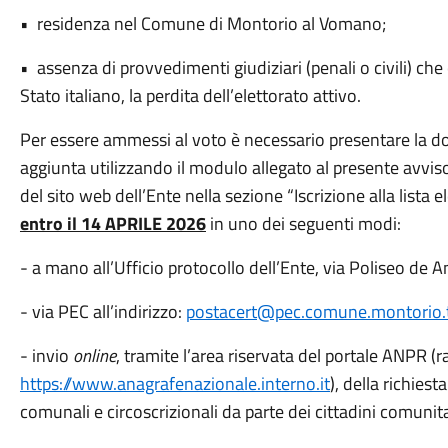
• residenza nel Comune di Montorio al Vomano;
• assenza di provvedimenti giudiziari (penali o civili) che
Stato italiano, la perdita dell’elettorato attivo.
Per essere ammessi al voto è necessario presentare la dom
aggiunta utilizzando il modulo allegato al presente avvis
del sito web dell’Ente nella sezione “Iscrizione alla lista 
entro il 14 APRILE 2026
in uno dei seguenti modi:
- a mano all’Ufficio protocollo dell’Ente, via Poliseo de An
- via PEC all’indirizzo:
postacert@pec.comune.montorio.t
- invio
online
, tramite l’area riservata del portale ANPR (ra
https://www.anagrafenazionale.interno.it
), della richiest
comunali e circoscrizionali da parte dei cittadini comunita