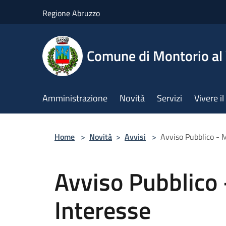
Salta al contenuto principale
Regione Abruzzo
Comune di Montorio a
Amministrazione
Novità
Servizi
Vivere 
Home
>
Novità
>
Avvisi
>
Avviso Pubblico - 
Avviso Pubblico 
Interesse