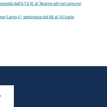
roprietà dell’A.T.E.R. di Teramo siti nel comune
 Camp 4° settimana dal 06 al 10 luglio
?