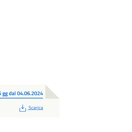
5 gg dal 04.06.2024
PDF
Scarica